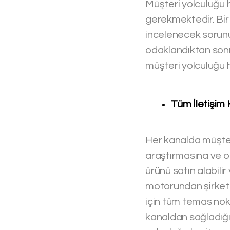
Müşteri yolculuğu ha
gerekmektedir. Bir
incelenecek sorunun
odaklandıktan sonr
müşteri yolculuğu ha
Tüm İletişim 
Her kanalda müşter
araştırmasına ve op
ürünü satın alabili
motorundan şirket w
için tüm temas nokta
kanaldan sağladığı