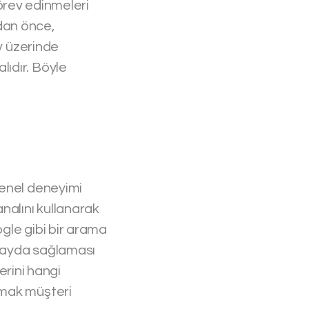
görev edinmeleri
dan önce,
ev üzerinde
ıdır. Böyle
genel deneyimi
nalını kullanarak
ogle gibi bir arama
 fayda sağlaması
lerini hangi
amak müşteri