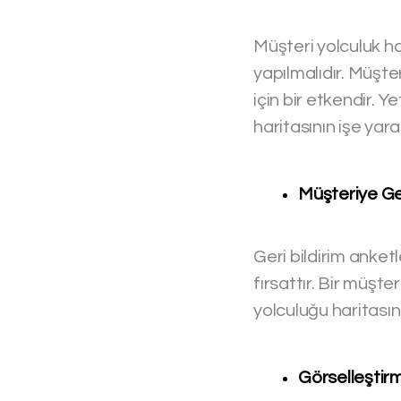
Müşteri yolculuk har
yapılmalıdır. Müşte
için bir etkendir. 
haritasının işe ya
Müşteriye Ger
Geri bildirim anketl
fırsattır. Bir müşt
yolculuğu haritasını
Görselleştir