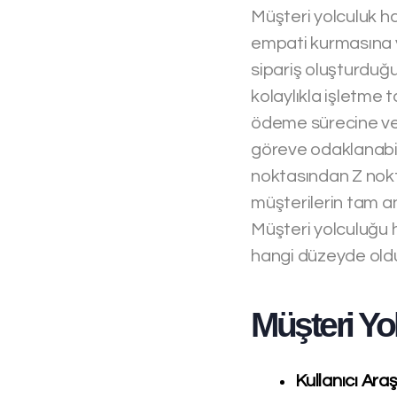
Müşteri yolculuk har
empati kurmasına y
sipariş oluşturduğu
kolaylıkla işletme 
ödeme sürecine veya
göreve odaklanabili
noktasından Z nokta
müşterilerin tam anl
Müşteri yolculuğu ha
hangi düzeyde old
Müşteri Yol
Kullanıcı Araş