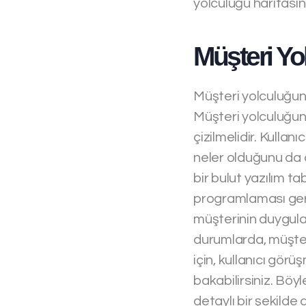
yolculuğu haritasını
Müşteri Yo
Müşteri yolculuğun
Müşteri yolculuğund
çizilmelidir. Kulla
neler olduğunu da ç
bir bulut yazılım t
programlaması ger
müşterinin duygula
durumlarda, müşteri
için, kullanıcı gör
bakabilirsiniz. Bö
detaylı bir şekilde 