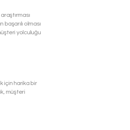
ı araştırması
n başarılı olması
müşteri yolculuğu
k için harika bir
ak, müşteri