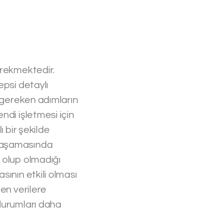
erekmektedir.
epsi detaylı
ı gereken adımların
ndi işletmesi için
 bir şekilde
r aşamasında
 olup olmadığı
sının etkili olması
en verilere
 durumları daha