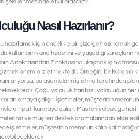
n şekillenmesinde etkili olacaktır.
lculuğu Nasıl Hazırlanır?
u hazırlamak için öncelikle bir çizelge hazırlamak g
a kullanıcının ana hedefini ve yaşadığı süreçlerin h
nıcının A noktasından Z noktasına ulaşmak için atmas
izmek önem arz etmektedir. Örneğin; bir kullanıcı ke
abanı arıyorsa, bu aşamaların işletme tarafından planlı
ekmektedir. Çoğu yolculuk haritası, yolculuğun he
rını anlamaya çalışır. İşletmeler, müşterinin memnun
yle empati kurmaya çalışır. Müşteri yolculuğu harita
üşmelerinin ve müşteri destek aramalarından elde edil
ylece işletmeler, müşterinin memnun kalıp kalmadığı
görebileceklerdir.