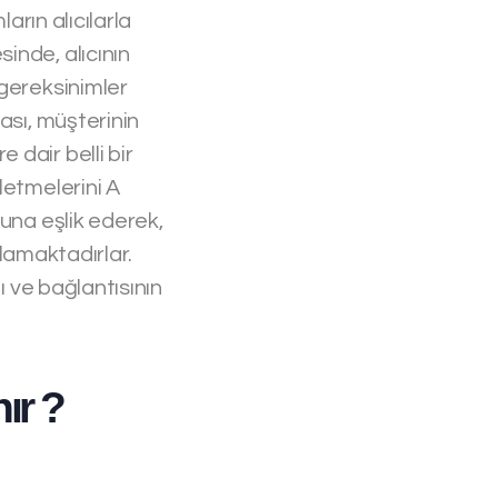
arın alıcılarla
inde, alıcının
 gereksinimler
ası, müşterinin
dair belli bir
letmelerini A
ğuna eşlik ederek,
ılamaktadırlar.
ı ve bağlantısının
ır ?