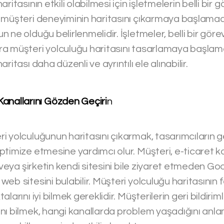
ritasının etkili olabilmesi için işletmelerin belli bir 
 müşteri deneyiminin haritasını çıkarmaya başlama
 ne olduğu belirlenmelidir. İşletmeler, belli bir gör
a müşteri yolculuğu haritasını tasarlamaya başlamal
ritası daha düzenli ve ayrıntılı ele alınabilir.
Kanallarını Gözden Geçiri
n
i yolculuğunun haritasını çıkarmak, tasarımcıların 
timize etmesine yardımcı olur. Müşteri, e-ticaret ka
r veya şirketin kendi sitesini bile ziyaret etmeden Go
eb sitesini bulabilir. Müşteri yolculuğu haritasının
larını iyi bilmek gereklidir. Müşterilerin geri bildirim
nı bilmek, hangi kanallarda problem yaşadığını anl