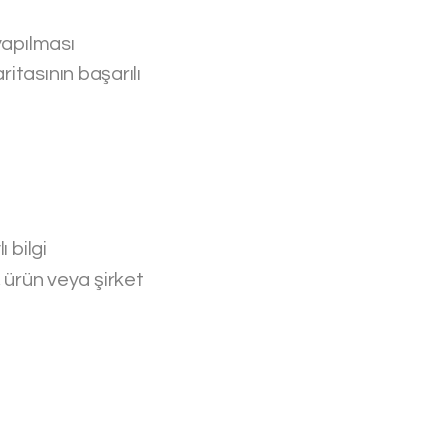
yapılması
itasının başarılı
 bilgi
k, ürün veya şirket