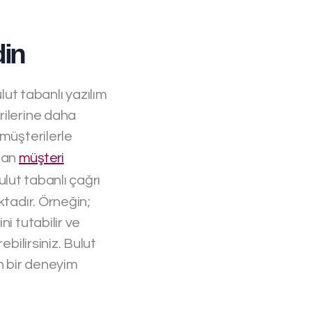
din
ut tabanlı yazılım
rilerine daha
 müşterilerle
aman
müşteri
ulut tabanlı çağrı
ktadır. Örneğin;
i tutabilir ve
bilirsiniz. Bulut
en bir deneyim