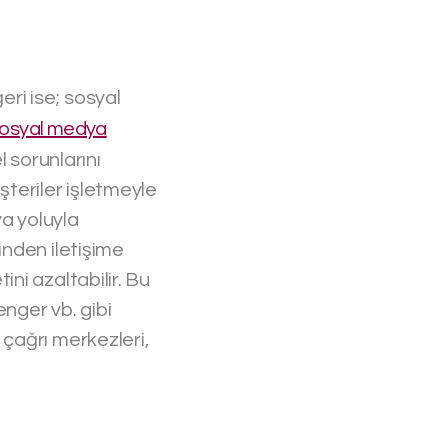
ri ise; sosyal
osyal medya
 sorunlarını
teriler işletmeyle
a yoluyla
inden iletişime
ni azaltabilir. Bu
ger vb. gibi
çağrı merkezleri,