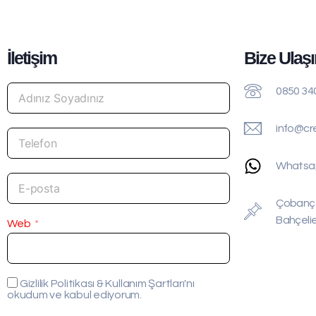
İletişim
Bize Ulaşı
0850 34
info@cr
Whatsa
Çobançe
Bahçelie
Web
Gizlilik Politikası & Kullanım Şartları'nı
okudum ve kabul ediyorum.