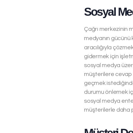
Sosyal Me
Çağrı merkezinin m
medyanın gücünü ku
aracılığıyla çözmek
gidermek için işle
sosyal medya üzeri
müşterilere cevap 
geçmek istediğinde 
durumu önlemek iç
sosyal medya enteg
müşterilerle daha p
Müşteri D