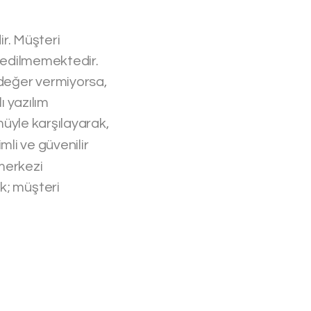
ir. Müşteri
h edilmemektedir.
 değer vermiyorsa,
ı yazılım
ümüyle karşılayarak,
imli ve güvenilir
 merkezi
k; müşteri