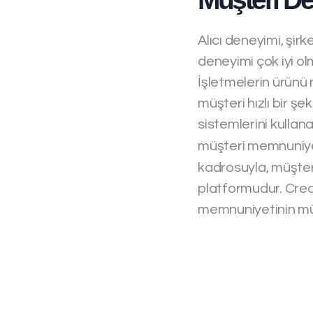
Alıcı deneyimi, şirk
deneyimi çok iyi ol
İşletmelerin ürünü 
müşteri hızlı bir şe
sistemlerini kullana
müşteri memnuniyet
kadrosuyla, müşter
platformudur. Crea
memnuniyetinin müt