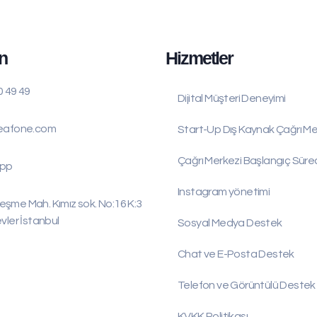
n
Hizmetler
0 49 49
Dijital Müşteri Deneyimi
eafone.com
Start-Up Dış Kaynak Çağrı Me
Çağrı Merkezi Başlangıç Süre
pp
Instagram yönetimi
şme Mah. Kımız sok. No:16 K:3
vler İstanbul
Sosyal Medya Destek​
Chat ve E-Posta Destek
Telefon ve Görüntülü Destek​
KVKK Politikası