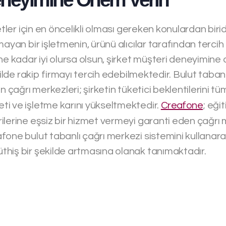
etler için en öncelikli olması gereken konulardan birid
mayan bir işletmenin, ürünü alıcılar tarafından terci
ne kadar iyi olursa olsun, şirket müşteri deneyimine
kilde rakip firmayı tercih edebilmektedir. Bulut tabanl
n çağrı merkezleri; şirketin tüketici beklentilerini t
i ve işletme karını yükseltmektedir.
Creafone
; eğit
ilerine eşsiz bir hizmet vermeyi garanti eden çağrı
fone bulut tabanlı çağrı merkezi sistemini kullanara
hiş bir şekilde artmasına olanak tanımaktadır.