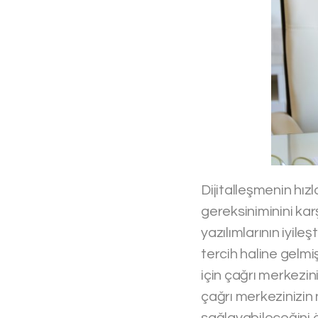
Dijitalleşmenin hız
gereksiniminini kar
yazılımlarının iyil
tercih haline gelm
için çağrı merkezin
çağrı merkezinizin
sağlayabileceğini ö