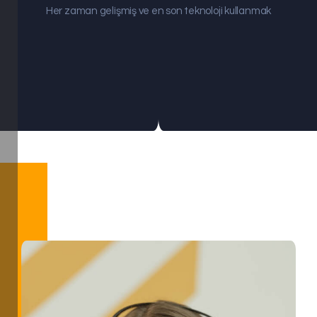
Her zaman gelişmiş ve en son teknoloji kullanmak