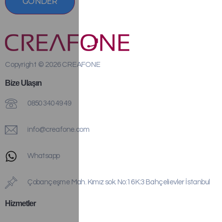
GÖNDER
Copyright © 2026 CREAFONE
Bize Ulaşın
0850 340 49 49
info@creafone.com
Whatsapp
Çobançeşme Mah. Kımız sok. No:16 K:3 Bahçelievler İstanbul
Hizmetler