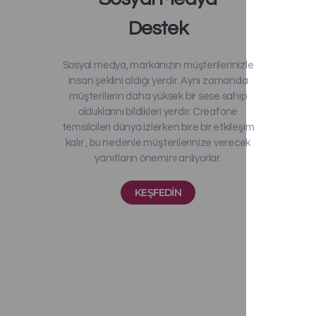
Destek
Sosyal medya, markanızın müşterilerinizle
insan şeklini aldığı yerdir. Aynı zamanda
müşterilerin daha yüksek bir sese sahip
olduklarını bildikleri yerdir. Creafone
temsilcileri dünya izlerken bire bir etkileşim
kalır , bu nedenle müşterilerinize verecek
yanıtların önemini anlıyorlar.
KEŞFEDIN