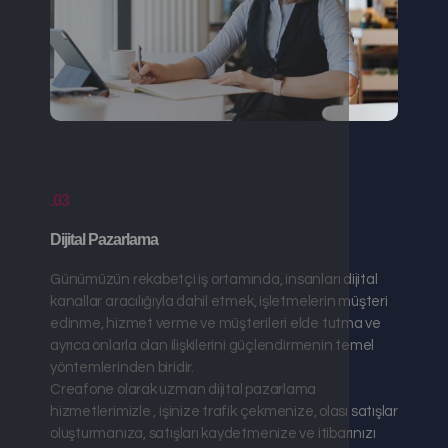
.03
Dijital Pazarlama
Günümüzün rekabetçi iş ortamında, insanları dijital
kanallar aracılığıyla dahil etmek, işletmelerin müşteri
edinme, hizmet verme ve müşterileri elde tutma ve
ayrıca onlarla olan ilişkilerini güçlendirmenin temel
yöntemlerinden biridir.
Creafone olarak uzman dijital pazarlama
hizmetlerimizle , işinize trafik çekmenize, olası satışlar
oluşturmanıza, satışları kaydetmenize ve itibarınızı