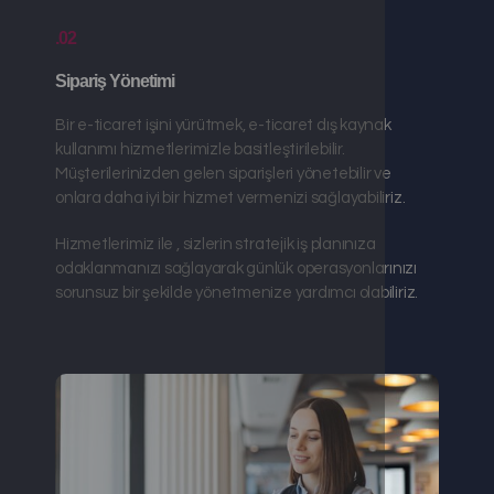
.02
Sipariş Yönetimi
Bir e-ticaret işini yürütmek, e-ticaret dış kaynak
kullanımı hizmetlerimizle basitleştirilebilir.
Müşterilerinizden gelen siparişleri yönetebilir ve
onlara daha iyi bir hizmet vermenizi sağlayabiliriz.
Hizmetlerimiz ile , sizlerin stratejik iş planınıza
odaklanmanızı sağlayarak günlük operasyonlarınızı
sorunsuz bir şekilde yönetmenize yardımcı olabiliriz.