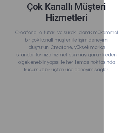
Çok Kanallı Müşteri
Hizmetleri
Creafone ile tutarlı ve sürekli olarak mükemmel
bir çok kanallı müşteri iletişim deneyimi
oluşturun. Creafone, yüksek marka
standartlarınıza hizmet sunmayı garanti eden
ölçeklenebilir yapısı ile her temas noktasında
kusursuz bir uçtan uca deneyim sağlar.