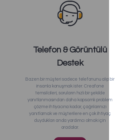
Telefon & Görüntülü
Destek
Bazen bir müşteri sadece telefonunu alıp bir
insanla konuşmak ister. Creafone
temsilcileri, soruların hızlı bir şekilde
yanıtlanmasından daha kapsamlı problem
çözme ihtiyacına kadar, çağrılarınızı
yanıtlamak ve müşterilere en çok ihtiyaç
duydukları anda yardımcı olmak için
oradalar.