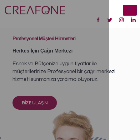
Profesyonel Müşteri Hizmetleri
Herkes İçin Çağrı Merkezi
Esnek ve Bütçenize uygun fiyatlar ile
müşterilerinize Profesyonel bir çağrı merkezi
hizmeti sunmanıza yardımcı oluyoruz.
BIZE ULAŞIN