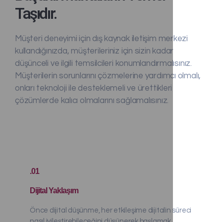
Taşıdır.
Müşteri deneyimi için dış kaynak iletişim merkezi
kullandığınızda, müşterileriniz için sizin kadar
düşünceli ve ilgili temsilcileri konumlandırmalısınız.
Müşterilerin sorunlarını çözmelerine yardımcı olmalı,
onları teknoloji ile desteklemeli ve ürettikleri
çözümlerde kalıcı olmalarını sağlamalısınız.
.01
Dijital Yaklaşım
Önce dijital düşünme, her etkileşime dijitalin süreci
nasıl iyileştirebileceğini düşünerek başlamak