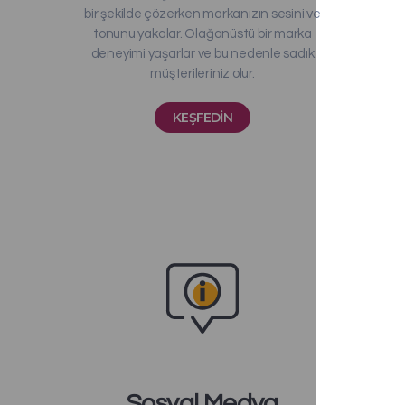
bir şekilde çözerken markanızın sesini ve
tonunu yakalar. Olağanüstü bir marka
deneyimi yaşarlar ve bu nedenle sadık
müşterileriniz olur.
KEŞFEDIN
Sosyal Medya