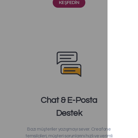
KEŞFEDIN
Chat & E-Posta
Destek
Bazı müşteriler yazışmayı sever. Creafone
temsilcileri, müşteri sorunlarını hızlı ve verimli