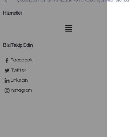
Çobançeşme Mah. Kımız sok. No:16 K:3 Bahçelievler İstanbul
Hizmetler
Bizi Takip Edin
Facebook
Twitter
LinkedIn
Instagram