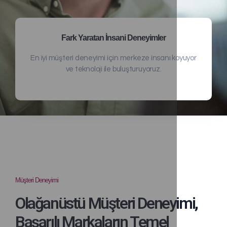
Fark Yaratan İnsani Deneyimler
En iyi müşteri deneyimi için merkeze insanı koyuyor
ve teknoloji ile buluşturuyoruz.
Müşteri Deneyimi
Olağanüstü Müşteri Deneyimi,
Başarılı Markaların Temel