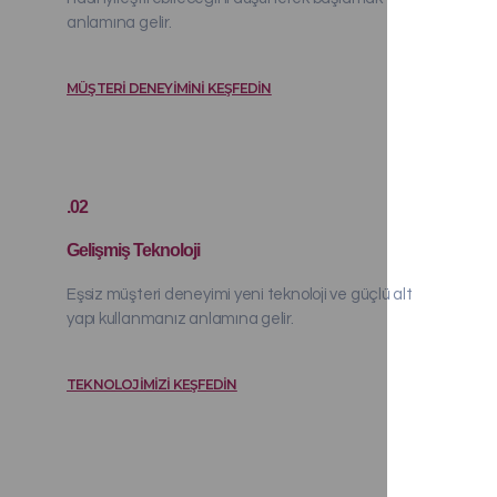
anlamına gelir.
MÜŞTERI DENEYIMINI KEŞFEDIN
.02
Gelişmiş Teknoloji
Eşsiz müşteri deneyimi yeni teknoloji ve güçlü alt
yapı kullanmanız anlamına gelir.
TEKNOLOJIMIZI KEŞFEDIN