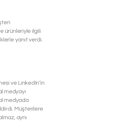
şteri
rünleriyle ilgili
lerle yanıt verdi.
mesi ve LinkedIn’in
yal medyayı
syal medyada
dirdi. Müşterilere
almaz, aynı