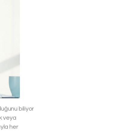
uğunu biliyor
ak veya
yla her