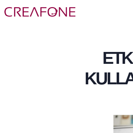
ETK
KULLAN