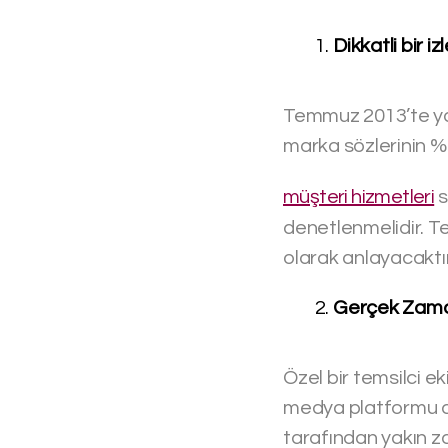
Dikkatli bir iz
Temmuz 2013’te yap
marka sözlerinin %
müşteri hizmetleri
s
denetlenmelidir. T
olarak anlayacaktır
Gerçek Zamanl
Özel bir temsilci ek
medya platformu da
tarafından yakın za