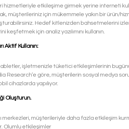
 hizmetleriyle etkileşime girmek yerine interneti ku
ak, müşterileriniz için mükemmele yakın bir ürün/hi
oluşturabilirsiniz. Hedef kitlenizden bahsetmelerini iz
ni keşfetmek için analiz yazılımını kullanın.
ı Aktif Kullanın:
 tabletler, işletmenizle tüketici etkileşimlerinin bugü
a Research’e göre, müşterilerin sosyal medya sorul
bil cihazlarda yapılıyor.
iği Oluşturun.
 merkezleri, müşterileriyle daha fazla etkileşim kur
r. Olumlu etkileşimler