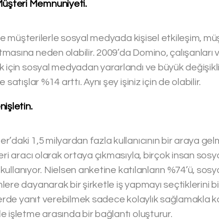
 Müşteri Memnuniyeti.
i ve müşterilerle sosyal medyada kişisel etkileşim, mü
asına neden olabilir. 2009’da Domino, çalışanları ve ü
 için sosyal medyadan yararlandı ve büyük değişiklik
satışlar %14 arttı. Aynı şey işiniz için de olabilir.
nişletin.
’daki 1,5 milyardan fazla kullanıcının bir araya gel
eri aracı olarak ortaya çıkmasıyla, birçok insan sos
ık kullanıyor. Nielsen anketine katılanların %74’ü, so
ere dayanarak bir şirketle iş yapmayı seçtiklerini bil
 yerde yanıt verebilmek sadece kolaylık sağlamakla k
 işletme arasında bir bağlantı oluşturur.