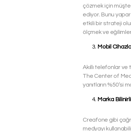
çözmek için müşteri
ediyor. Bunu yapar
etkili bir strateji 
ölçmek ve eğilimleri
Mobil Cihazlar
Akıllı telefonlar ve
The Center of Medi
yanıtların %50’si mo
Marka Bilinirl
Creafone gibi çağrı
medyayı kullanabili