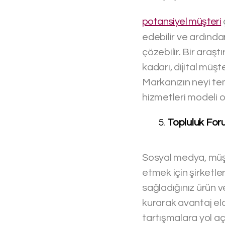
potansiyel müşteri
edebilir ve ardında
çözebilir. Bir araş
kadarı, dijital müş
Markanızın neyi tems
hizmetleri modeli o
Topluluk For
Sosyal medya, müşte
etmek için şirketler
sağladığınız ürün ve 
kurarak avantaj eld
tartışmalara yol aça