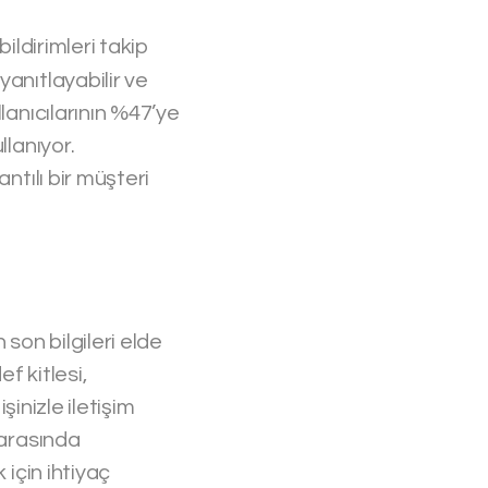
ildirimleri takip
anıtlayabilir ve
lanıcılarının %47’ye
llanıyor.
ntılı bir müşteri
son bilgileri elde
f kitlesi,
şinizle iletişim
 arasında
 için ihtiyaç