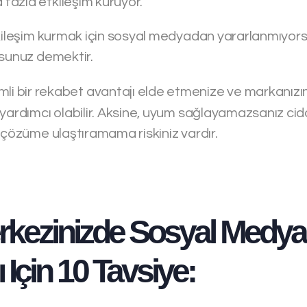
azla etkileşim kuruyor.
tkileşim kurmak için sosyal medyadan yararlanmıyor
rsunuz demektir.
mli bir rekabet avantajı elde etmenize ve markanızın 
 yardımcı olabilir. Aksine, uyum sağlayamazsanız cid
 çözüme ulaştıramama riskiniz vardır.
rkezinizde Sosyal Medya
 Için 10 Tavsiye: