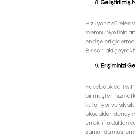
Geliştirilmiş
Hızlı yanıt süreler
memnuniyetinin artm
endişeleri gidermek
Bir sonraki çeyrekte 
Erişiminizi Ge
Facebook ve Twitter
bir müşteri hizmetl
kullanıyor ve sık s
okudukları deneyiml
en aktif oldukları
zamanda müşteri ile