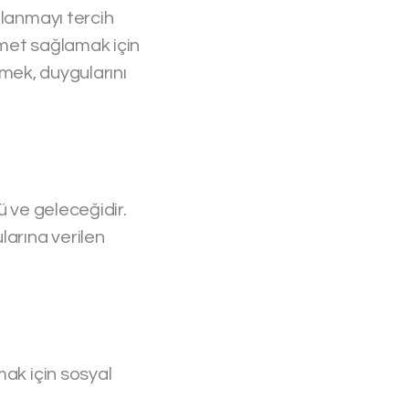
llanmayı tercih
zmet sağlamak için
lemek, duygularını
nü ve geleceğidir.
arına verilen
mak için sosyal