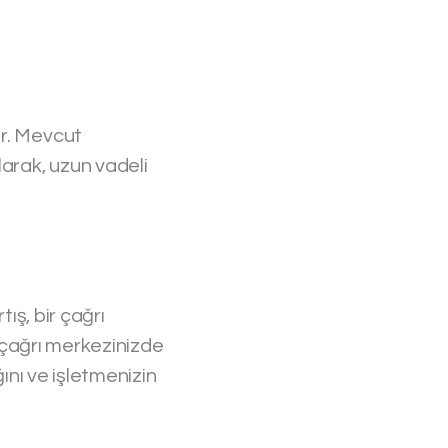
ir. Mevcut
larak, uzun vadeli
ış, bir çağrı
, çağrı merkezinizde
ğını ve işletmenizin