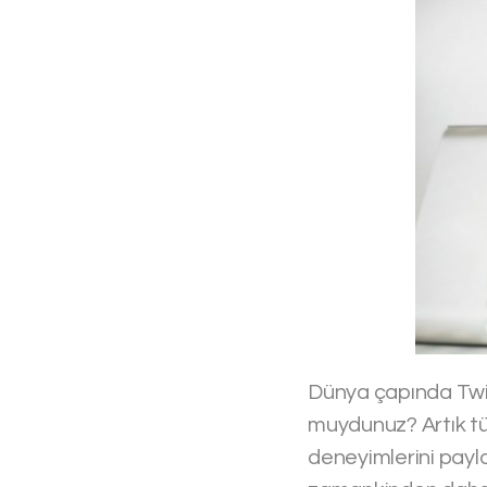
Dünya çapında Twit
muydunuz? Artık tük
deneyimlerini payla