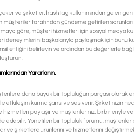
çeker ve şirketler, hashtag kullanımından gelen geri b
n müşteriler tarafından gündeme getirilen sorunları y
tırmaya göre, müşteri hizmetleri için sosyal medya kul
teri deneyimlerini başkalarıyla paylaşmak için bunu ku
il ettiğini belirleyin ve ardından bu değerlerle bağla
luşturun.
umlarından Yararlanın.
rilere daha büyük bir topluluğun parçası olarak en 
le etkileşim kurma şansı ve ses verir. Şirketinizin hede
hizmetleri paylaşır ve müşterileriniz, birbirleriyle ve i
e edebilir. Yönetilen bir topluluk forumu, müşteriler
r ve şirketlere ürünlerini ve hizmetlerini değiştirmek