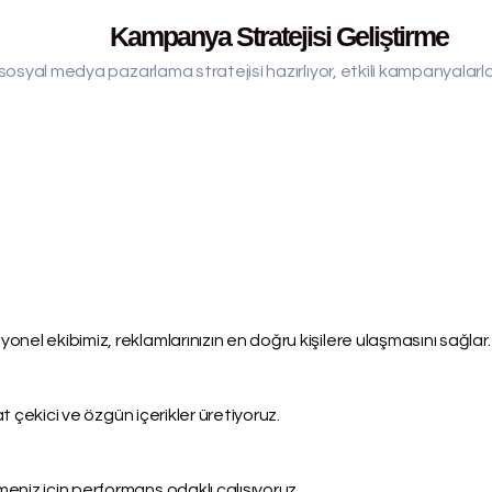
Kampanya Stratejisi Geliştirme
sosyal medya pazarlama stratejisi hazırlıyor, etkili kampanyalarla
el ekibimiz, reklamlarınızın en doğru kişilere ulaşmasını sağlar.
t çekici ve özgün içerikler üretiyoruz.
niz için performans odaklı çalışıyoruz.