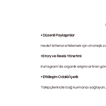
⦁ Düzenli Paylaşımlar
Hedef kitlenizi etkilemek için stratejik z
⦁Story ve Reels Yönetimi
Instagram’da organik erişimi artıran görs
⦁ Etkileşim Odaklı İçerik
Takipçilerinizle bağ kurmanızı sağlayan, d